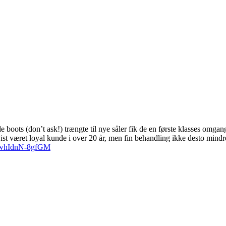
de boots (don’t ask!) trængte til nye såler fik de en første klasses o
ist været loyal kunde i over 20 år, men fin behandling ikke desto mind
59whIdnN-8gfGM