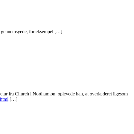
er gennemsyede, for eksempel […]
o retur fra Church i Northamton, oplevede han, at overlæderet ligesom
.html
[…]