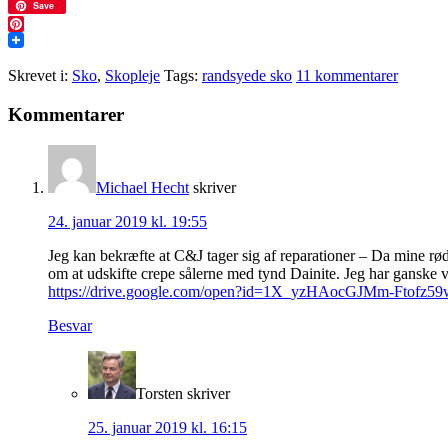
Twitter
Save
Pinterest
Skrevet i:
Sko
,
Skopleje
Tags:
randsyede sko
11 kommentarer
Læserinteraktioner
Kommentarer
Michael Hecht
skriver
24. januar 2019 kl. 19:55
Jeg kan bekræfte at C&J tager sig af reparationer – Da mine rø
om at udskifte crepe sålerne med tynd Dainite. Jeg har ganske v
https://drive.google.com/open?id=1X_yzHAocGJMm-Ftofz
Besvar
Torsten
skriver
25. januar 2019 kl. 16:15