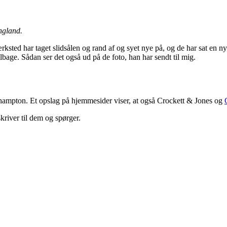
ngland.
ksted har taget slidsålen og rand af og syet nye på, og de har sat en n
ilbage. Sådan ser det også ud på de foto, han har sendt til mig.
thampton. Et opslag på hjemmesider viser, at også Crockett & Jones og
river til dem og spørger.