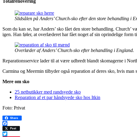
Totalrenovering
Slidsålen på Anders’ Church-sko efter den store behandling i E
Som du kan se, har Anders’ sko fået den store behandling. Church’ vær
igen. Han føler, at overlæderet har fået noget af sin oprindelige form t
Overlæder af Anders’ Church-sko efter behandling i England.
Reparationsservice lader til at være udbredt blandt skomagerne i Nor
Carmina og Meermin tilbyder også reparation af deres sko, hvis man sk
Mere om sko
25 netbutikker med randsyede sko
Reparation af et par håndsyede sko hos Itkin
Foto: Privat
Share
Facebook
Post