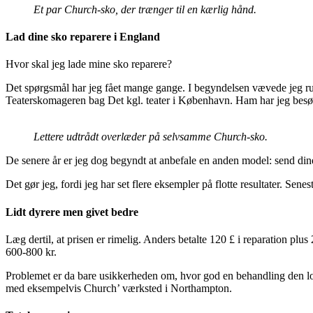
Et par Church-sko, der trænger til en kærlig hånd.
Lad dine sko reparere i England
Hvor skal jeg lade mine sko reparere?
Det spørgsmål har jeg fået mange gange. I begyndelsen vævede jeg rund
Teaterskomageren bag Det kgl. teater i København. Ham har jeg besøgt,
Lettere udtrådt overlæder på selvsamme Church-sko.
De senere år er jeg dog begyndt at anbefale en anden model: send din
Det gør jeg, fordi jeg har set flere eksempler på flotte resultater. Sen
Lidt dyrere men givet bedre
Læg dertil, at prisen er rimelig. Anders betalte 120 £ i reparation plu
600-800 kr.
Problemet er da bare usikkerheden om, hvor god en behandling den lok
med eksempelvis Church’ værksted i Northampton.