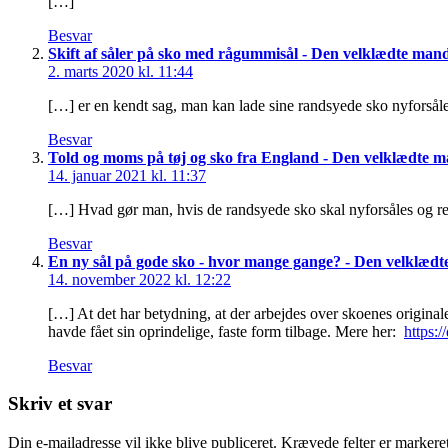
[…]
Besvar
Skift af såler på sko med rågummisål - Den velklædte man
2. marts 2020 kl. 11:44
[…] er en kendt sag, man kan lade sine randsyede sko nyforså
Besvar
Told og moms på tøj og sko fra England - Den velklædte 
14. januar 2021 kl. 11:37
[…] Hvad gør man, hvis de randsyede sko skal nyforsåles og r
Besvar
En ny sål på gode sko - hvor mange gange? - Den velklæd
14. november 2022 kl. 12:22
[…] At det har betydning, at der arbejdes over skoenes originale
havde fået sin oprindelige, faste form tilbage. Mere her:
https:
Besvar
Skriv et svar
Din e-mailadresse vil ikke blive publiceret.
Krævede felter er marker