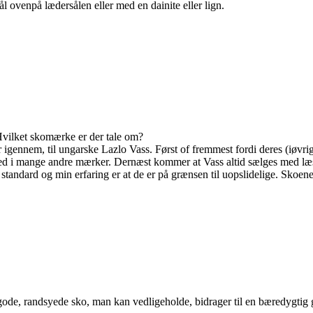
l ovenpå lædersålen eller med en dainite eller lign.
 Hvilket skomærke er der tale om?
 igennem, til ungarske Lazlo Vass. Først of fremmest fordi deres (iøvri
et med i mange andre mærker. Dernæst kommer at Vass altid sælges med læ
ndard og min erfaring er at de er på grænsen til uopslidelige. Skoenes
De gode, randsyede sko, man kan vedligeholde, bidrager til en bæredyg