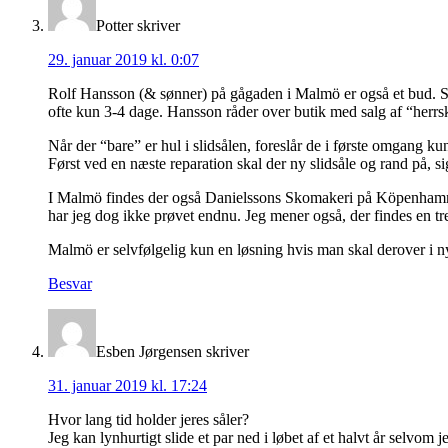
Potter
skriver
29. januar 2019 kl. 0:07
Rolf Hansson (& sønner) på gågaden i Malmö er også et bud. Se
ofte kun 3-4 dage. Hansson råder over butik med salg af “herrskor
Når der “bare” er hul i slidsålen, foreslår de i første omgang k
Først ved en næste reparation skal der ny slidsåle og rand på, 
I Malmö findes der også Danielssons Skomakeri på Köpenhamnsv
har jeg dog ikke prøvet endnu. Jeg mener også, der findes en tr
Malmö er selvfølgelig kun en løsning hvis man skal derover i ny
Besvar
Esben Jørgensen
skriver
31. januar 2019 kl. 17:24
Hvor lang tid holder jeres såler?
Jeg kan lynhurtigt slide et par ned i løbet af et halvt år selvo