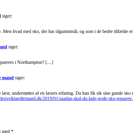
d
siger:
le. Men hvad med sko, der har rågummisål, og som i de bedre tilfælde 
mand
siger:
epareres i Northampton? […]
te mand
siger:
 læst, understøttes af en læsers erfaring. Da han fik sik sine gamle sk
//denvelklaedtemand.dk/2019/01/saadan-skal-du-lade-gode-sko-reparere
et med
*