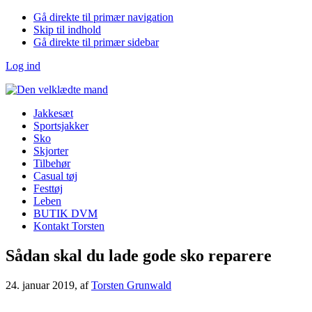
Gå direkte til primær navigation
Skip til indhold
Gå direkte til primær sidebar
Log ind
Jakkesæt
Sportsjakker
Sko
Skjorter
Tilbehør
Casual tøj
Festtøj
Leben
BUTIK DVM
Kontakt Torsten
Sådan skal du lade gode sko reparere
24. januar 2019
, af
Torsten Grunwald