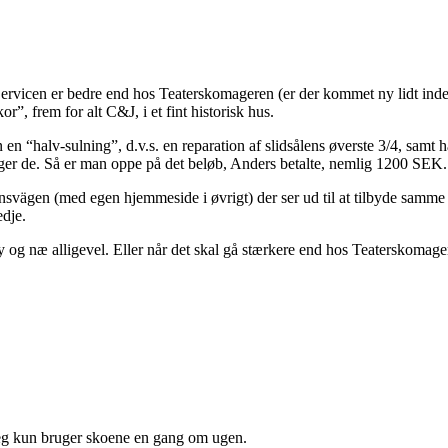
rvicen er bedre end hos Teaterskomageren (er der kommet ny lidt indeh
”, frem for alt C&J, i et fint historisk hus.
un en “halv-sulning”, d.v.s. en reparation af slidsålens øverste 3/4, sam
siger de. Så er man oppe på det beløb, Anders betalte, nemlig 1200 SEK.
ägen (med egen hjemmeside i øvrigt) der ser ud til at tilbyde samme s
edje.
 og næ alligevel. Eller når det skal gå stærkere end hos Teaterskomagere
m jeg kun bruger skoene en gang om ugen.