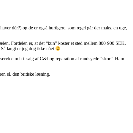
aver dér?) og de er også hurtigere, som regel går der maks. en uge,
t hælen. Fordelen er, at det “kun” koster et sted mellem 800-900 SEK.
 Så langt er jeg dog ikke nået
ervice m.h.t. salg af C&J og reparation af randsyede “skor”. Ham
n el. den britiske løsning.