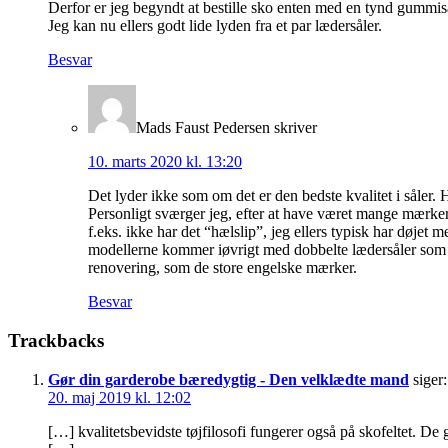
Derfor er jeg begyndt at bestille sko enten med en tynd gummiså
Jeg kan nu ellers godt lide lyden fra et par lædersåler.
Besvar
Mads Faust Pedersen
skriver
10. marts 2020 kl. 13:20
Det lyder ikke som om det er den bedste kvalitet i såler.
Personligt sværger jeg, efter at have været mange mærker
f.eks. ikke har det “hælslip”, jeg ellers typisk har døj
modellerne kommer iøvrigt med dobbelte lædersåler som sta
renovering, som de store engelske mærker.
Besvar
Trackbacks
Gør din garderobe bæredygtig - Den velklædte mand
siger:
20. maj 2019 kl. 12:02
[…] kvalitetsbevidste tøjfilosofi fungerer også på skofeltet. 