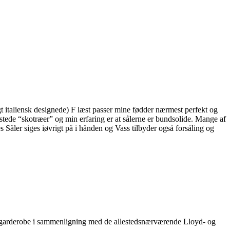
gt italiensk designede) F læst passer mine fødder nærmest perfekt og
stede “skotræer” og min erfaring er at sålerne er bundsolide. Mange af
 Såler siges iøvrigt på i hånden og Vass tilbyder også forsåling og
tig garderobe i sammenligning med de allestedsnærværende Lloyd- og