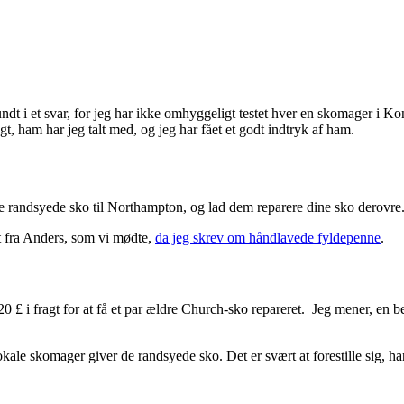
t i et svar, for jeg har ikke omhyggeligt testet hver en skomager i Kon
 ham har jeg talt med, og jeg har fået et godt indtryk af ham.
e randsyede sko til Northampton, og lad dem reparere dine sko derovre
est fra Anders, som vi mødte,
da jeg skrev om håndlavede fyldepenne
.
s 20 £ i fragt for at få et par ældre Church-sko repareret. Jeg mener, e
ale skomager giver de randsyede sko. Det er svært at forestille sig, h