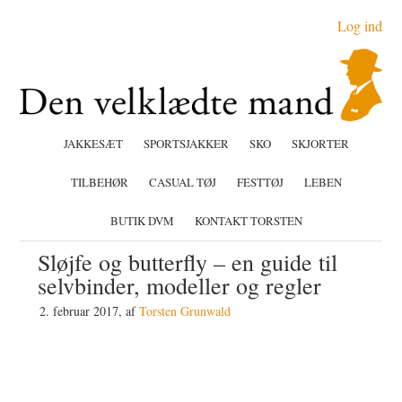
Gå
Skip
Gå
Log ind
direkte
til
direkte
til
indhold
til
primær
primær
navigation
sidebar
JAKKESÆT
SPORTSJAKKER
SKO
SKJORTER
TILBEHØR
CASUAL TØJ
FESTTØJ
LEBEN
BUTIK DVM
KONTAKT TORSTEN
Sløjfe og butterfly – en guide til
selvbinder, modeller og regler
2. februar 2017
, af
Torsten Grunwald