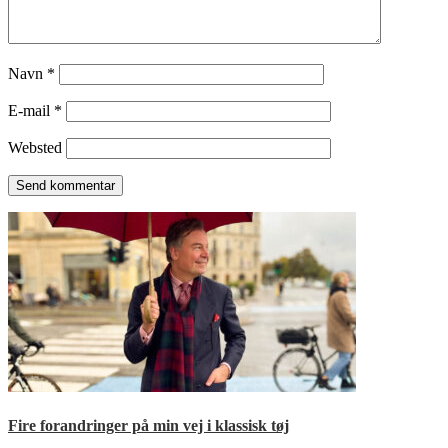
Navn
*
E-mail
*
Websted
Fire forandringer på min vej i klassisk tøj