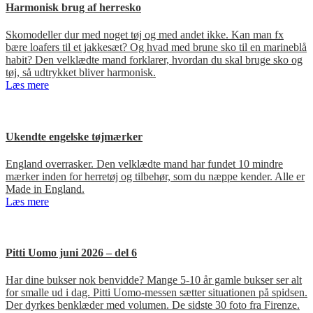
Harmonisk brug af herresko
Skomodeller dur med noget tøj og med andet ikke. Kan man fx
bære loafers til et jakkesæt? Og hvad med brune sko til en marineblå
habit? Den velklædte mand forklarer, hvordan du skal bruge sko og
tøj, så udtrykket bliver harmonisk.
Læs mere
Ukendte engelske tøjmærker
England overrasker. Den velklædte mand har fundet 10 mindre
mærker inden for herretøj og tilbehør, som du næppe kender. Alle er
Made in England.
Læs mere
Pitti Uomo juni 2026 – del 6
Har dine bukser nok benvidde? Mange 5-10 år gamle bukser ser alt
for smalle ud i dag. Pitti Uomo-messen sætter situationen på spidsen.
Der dyrkes benklæder med volumen. De sidste 30 foto fra Firenze.