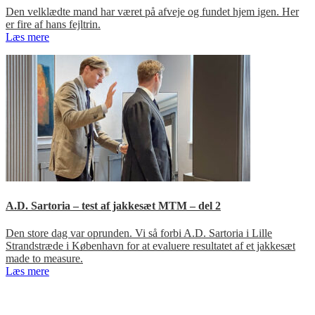
Den velklædte mand har været på afveje og fundet hjem igen. Her
er fire af hans fejltrin.
Læs mere
A.D. Sartoria – test af jakkesæt MTM – del 2
Den store dag var oprunden. Vi så forbi A.D. Sartoria i Lille
Strandstræde i København for at evaluere resultatet af et jakkesæt
made to measure.
Læs mere