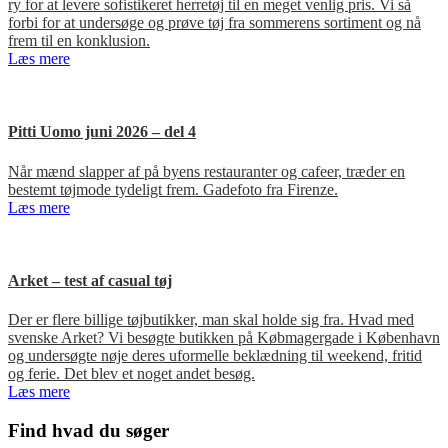
ry for at levere sofistikeret herretøj til en meget venlig pris. Vi så
forbi for at undersøge og prøve tøj fra sommerens sortiment og nå
frem til en konklusion.
Læs mere
Pitti Uomo juni 2026 – del 4
Når mænd slapper af på byens restauranter og cafeer, træder en
bestemt tøjmode tydeligt frem. Gadefoto fra Firenze.
Læs mere
Arket – test af casual tøj
Der er flere billige tøjbutikker, man skal holde sig fra. Hvad med
svenske Arket? Vi besøgte butikken på Købmagergade i København
og undersøgte nøje deres uformelle beklædning til weekend, fritid
og ferie. Det blev et noget andet besøg.
Læs mere
Primær
Find hvad du søger