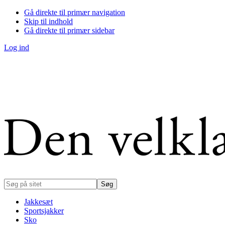
Gå direkte til primær navigation
Skip til indhold
Gå direkte til primær sidebar
Log ind
Søg
på
sitet
Jakkesæt
Sportsjakker
Sko