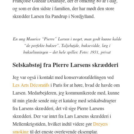
Françoise Guedar Delahaye, der er omkring 80 år i dag,
og som er den sidste i familien, der har mødt den store
skrædder Larsen fra Pandrup i Nordjylland.
En ung Maurice “Pierre” Larsen i noget, man godt kunne kalde
“de perfekte bukser”. Taljehøjde, buksevidde, læg i
bukselinningen – det hele spiller. Foto: 1931, privat
Selskabstøj fra Pierre Larsens skrædderi
Jeg var også i kontakt med konservatorafdelingen ved
Les Arts Décoratifs
i Paris for at høre, hvad de havde om
Larsen. Medarbejderen, jeg kommunikerede med, kunne
til min glæde sende mig et katalog med selskabsdragter
fra Larsens skrædderi, det vil sige Pierre Larsens
skrædderi. Der var intet fra Lars Larsens skrædderi i
Mellemkrigstiden, hvilket indtil videre gør
Dreyers
smoking
til det eneste overlevende eksemplar.