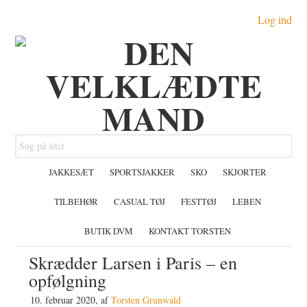
Gå
Skip
Gå
Log ind
direkte
til
direkte
til
indhold
til
primær
primær
navigation
sidebar
Søg
på
JAKKESÆT
SPORTSJAKKER
SKO
SKJORTER
sitet
TILBEHØR
CASUAL TØJ
FESTTØJ
LEBEN
BUTIK DVM
KONTAKT TORSTEN
Skrædder Larsen i Paris – en
opfølgning
10. februar 2020
, af
Torsten Grunwald