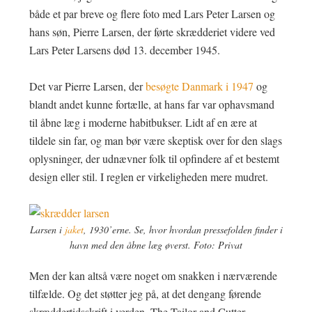
både et par breve og flere foto med Lars Peter Larsen og
hans søn, Pierre Larsen, der førte skrædderiet videre ved
Lars Peter Larsens død 13. december 1945.
Det var Pierre Larsen, der
besøgte Danmark i 1947
og
blandt andet kunne fortælle, at hans far var ophavsmand
til åbne læg i moderne habitbukser. Lidt af en ære at
tildele sin far, og man bør være skeptisk over for den slags
oplysninger, der udnævner folk til opfindere af et bestemt
design eller stil. I reglen er virkeligheden mere mudret.
Larsen i
jaket
, 1930’erne. Se, hvor hvordan pressefolden finder i
havn med den åbne læg øverst. Foto: Privat
Men der kan altså være noget om snakken i nærværende
tilfælde. Og det støtter jeg på, at det dengang førende
skræddertidsskrift i verden, The Tailor and Cutter,