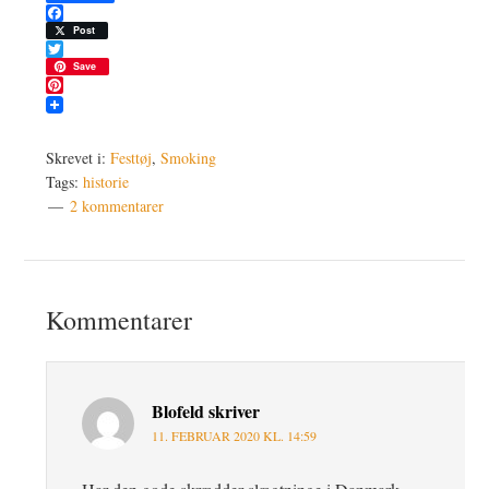
Facebook
Post
Twitter
Save
Pinterest
Skrevet i:
Festtøj
,
Smoking
Tags:
historie
2 kommentarer
Læserinteraktioner
Kommentarer
Blofeld
skriver
11. FEBRUAR 2020 KL. 14:59