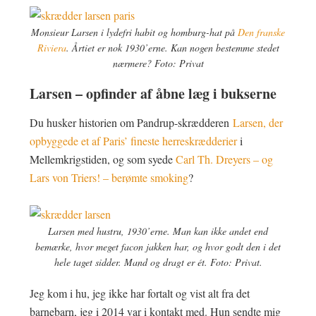
Monsieur Larsen i lydefri habit og homburg-hat på
Den franske
Riviera
. Årtiet er nok 1930’erne. Kan nogen bestemme stedet
nærmere? Foto: Privat
Larsen – opfinder af åbne læg i bukserne
Du husker historien om Pandrup-skrædderen
Larsen, der
opbyggede et af Paris’ fineste herreskrædderier
i
Mellemkrigstiden, og som syede
Carl Th. Dreyers – og
Lars von Triers! – berømte smoking
?
Larsen med hustru, 1930’erne. Man kan ikke andet end
bemærke, hvor meget facon jakken har, og hvor godt den i det
hele taget sidder. Mand og dragt er ét. Foto: Privat.
Jeg kom i hu, jeg ikke har fortalt og vist alt fra det
barnebarn, jeg i 2014 var i kontakt med. Hun sendte mig