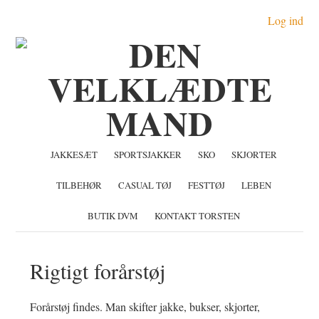
Gå
Skip
Gå
Log ind
direkte
til
direkte
til
indhold
til
primær
primær
navigation
sidebar
JAKKESÆT
SPORTSJAKKER
SKO
SKJORTER
TILBEHØR
CASUAL TØJ
FESTTØJ
LEBEN
BUTIK DVM
KONTAKT TORSTEN
Rigtigt forårstøj
Forårstøj findes. Man skifter jakke, bukser, skjorter,