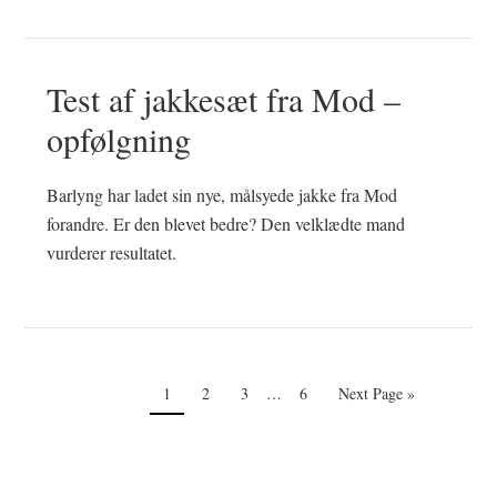
Test af jakkesæt fra Mod –
opfølgning
Barlyng har ladet sin nye, målsyede jakke fra Mod
forandre. Er den blevet bedre? Den velklædte mand
vurderer resultatet.
Interim
Side
Side
Side
Side
Go
1
2
3
…
6
Next Page »
pages
to
omitted