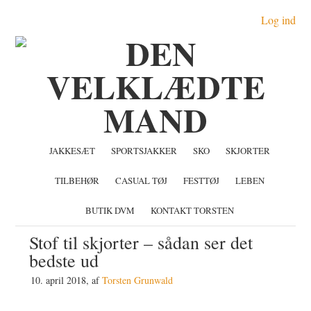
Gå
Skip
Gå
Log ind
direkte
til
direkte
til
indhold
til
primær
primær
navigation
sidebar
JAKKESÆT
SPORTSJAKKER
SKO
SKJORTER
TILBEHØR
CASUAL TØJ
FESTTØJ
LEBEN
BUTIK DVM
KONTAKT TORSTEN
Stof til skjorter – sådan ser det
bedste ud
10. april 2018
, af
Torsten Grunwald