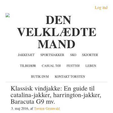
Gå
Skip
Gå
Log ind
direkte
til
direkte
til
indhold
til
primær
primær
navigation
sidebar
JAKKESÆT
SPORTSJAKKER
SKO
SKJORTER
TILBEHØR
CASUAL TØJ
FESTTØJ
LEBEN
BUTIK DVM
KONTAKT TORSTEN
Klassisk vindjakke: En guide til
catalina-jakker, harrington-jakker,
Baracuta G9 mv.
3. maj 2016
, af
Torsten Grunwald