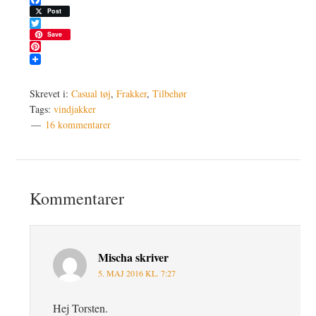
Facebook
Post
Twitter
Save
Pinterest
Skrevet i:
Casual tøj
,
Frakker
,
Tilbehør
Tags:
vindjakker
16 kommentarer
Læserinteraktioner
Kommentarer
Mischa
skriver
5. MAJ 2016 KL. 7:27
Hej Torsten.