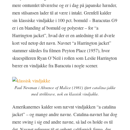
mere omtumlet tilværelse og er i dag på japanske hænder,
men stilsansen lader til at være i intakt. Grenfell kalder
sin klassiske vindjakke i 100 pct. bomuld – Baracutas G9
er i en blanding af bomuld og polyester – for “a
Harrington jacket”, hvad der er en anledning til at dvæle
kort ved netop det navn. Navnet “a Harrington jacket”
stammer således fra filmen Peyton Place (1957), hvor
skuespilleren Ryan O’Neil i rollen som Leslie Harrington
bærer en vindjakke fra Baracuta i nogle scener.
Paul Newman i Absence of Malice (1981) iført catalina-jakke
med strikkrave, nok en klassisk vindjakke.
Amerikanernes kalder som nævnt vindjakken “a catalina
jacket” – og mange andre navne. Catalina-navnet har dog
mere swing i sig end andre navne, så lad os holde os til
det. Navnet refererer til et ophørt californisk firma, der