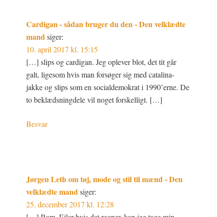
Cardigan - sådan bruger du den - Den velklædte
mand
siger:
10. april 2017 kl. 15:15
[…] slips og cardigan. Jeg oplever blot, det tit går
galt, ligesom hvis man forsøger sig med catalina-
jakke og slips som en socialdemokrat i 1990’erne. De
to beklædsningdele vil noget forskelligt. […]
Besvar
Jørgen Leth om tøj, mode og stil til mænd - Den
velklædte mand
siger:
25. december 2017 kl. 12:28
[…] Rom. Eiler hvis det regner, kan jeg tage min