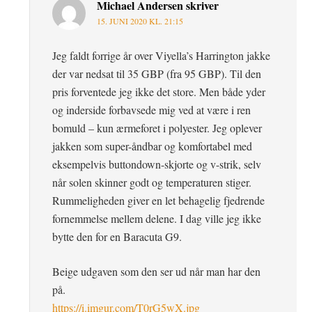
Michael Andersen
skriver
15. JUNI 2020 KL. 21:15
Jeg faldt forrige år over Viyella’s Harrington jakke
der var nedsat til 35 GBP (fra 95 GBP). Til den
pris forventede jeg ikke det store. Men både yder
og inderside forbavsede mig ved at være i ren
bomuld – kun ærmeforet i polyester. Jeg oplever
jakken som super-åndbar og komfortabel med
eksempelvis buttondown-skjorte og v-strik, selv
når solen skinner godt og temperaturen stiger.
Rummeligheden giver en let behagelig fjedrende
fornemmelse mellem delene. I dag ville jeg ikke
bytte den for en Baracuta G9.
Beige udgaven som den ser ud når man har den
på.
https://i.imgur.com/T0rG5wX.jpg