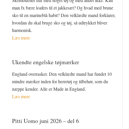
Skomodeller dur med noget tøj og med andet ikke. Kan
man fx bære loafers til et jakkesæt? Og hvad med brune
sko til en marineblå habit? Den velklædte mand forklarer,
hvordan du skal bruge sko og tøj, så udtrykket bliver
harmonisk.
Læs mere
Ukendte engelske tøjmærker
England overrasker. Den velklædte mand har fundet 10
mindre mærker inden for herretøj og tilbehør, som du
næppe kender. Alle er Made in England.
Læs mere
Pitti Uomo juni 2026 – del 6